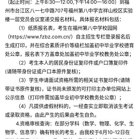
（起止时间：上午8:30—12:00,下午14:00—16:00）到福
州市台江区八一七中路707号福州第八中学吉祥山校区实验
楼一层党员会议室递交报名材料。具体报名材料包括：
（1）纸质报名表，考生在福州第八中学校园网
（https://www.fzbz.com.cn/）自主招生专栏登录报名后
生成打印，并在综合素质评价等级栏加盖初中毕业学校德育
处公章，报名表下方盖章处加盖初中毕业学校教务处公章；
（2）考生本人的居民身份证复印件或户口簿复印件
(请随带身份证或户口本原件复核)；
（3）学生申请面试资格所需的相关证书复印件(请随
带证书原件复核)，证书尚未颁发的可打印主办单位网站上
公示信息（打印件需加盖毕业初中学校教务处公章）；
（4）凡提供虚假材料的，一经查实立即取消该生考试
或录取资格，由此产生的后果由考生自负。
4.资格审核查询：在部分学科（数学、物理、化学、生
物学、信息学）确有特长的考生，由我校于6月10-12日在